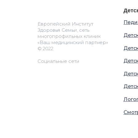
Детс
Педи
Европейский Институт
Здоровья Семьи, сеть
Детс
многопрофильных клиник
«Ваш медицинский партнер»
Детс
© 2022
Детс
Социальные сети
Детс
Детс
Лого
Смот