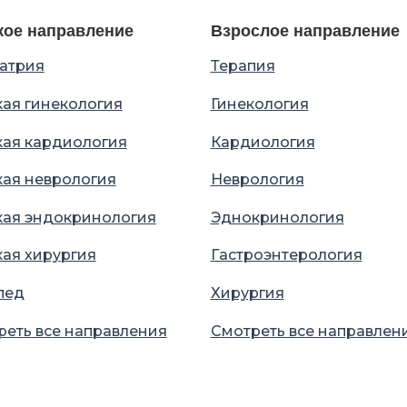
кое направление
Взрослое направление
атрия
Терапия
кая гинекология
Гинекология
кая кардиология
Кардиология
кая неврология
Неврология
кая эндокринология
Эднокринология
кая хирургия
Гастроэнтерология
пед
Хирургия
реть все направления
Смотреть все направлен