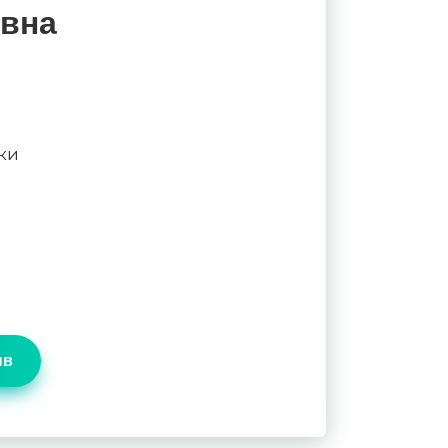
евна
ки
ыв