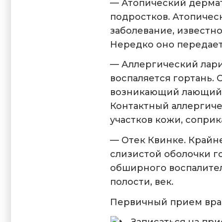
— Атопический дермати
подростков. Атопичес
заболевание, известн
Нередко оно передает
— Аллергический ларин
воспаляется гортань.
возникающий лающий 
Контактный аллергиче
участков кожи, сопри
— Отек Квинке. Крайн
слизистой оболочки г
обширного воспалител
полости, век.
Первичный прием врач