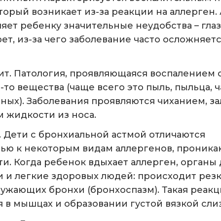
торый возникает из-за реакции на аллерген
яет ребенку значительные неудобства – глаз
рет, из-за чего заболевание часто осложняет
т. Патология, проявляющаяся воспалением с
-то вещества (чаще всего это пыль, пыльца, 
ых). Заболевания проявляются чиханием, з
м жидкости из носа.
. Дети с бронхиальной астмой отличаются
ью к некоторым видам аллергенов, проника
ти. Когда ребенок вдыхает аллерген, органы
хи и легкие здоровых людей: происходит ре
ужающих бронхи (бронхоспазм). Такая реакц
в мышцах и образовании густой вязкой слиз