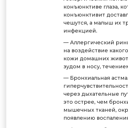
конъюнктиве глаза, ко
конъюнктивит доставл
чешутся, а малыш их т
инфекцией.
— Аллергический рини
на воздействие какого
кожи домашних животн
зудом в носу, течение
— Бронхиальная астма
гиперчувствительност
через дыхательные пу
это острее, чем брон
мышечных тканей, окр
появлению воспаления 