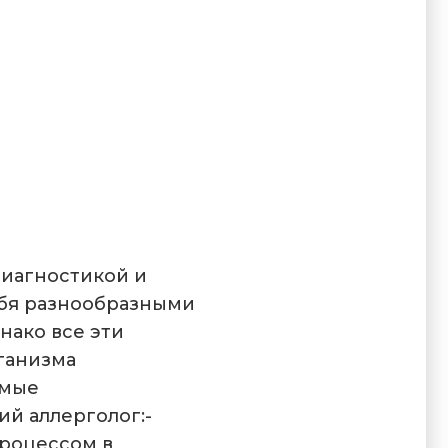
диагностикой и
ебя разнообразными
нако все эти
ганизма
амые
й аллерголог:-
процессом в