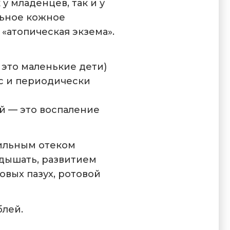
у младенцев, так и у
льное кожное
«атопическая экзема».
 это маленькие дети)
с и периодически
й — это воспаление
сильным отеком
 дышать, развитием
овых пазух, ротовой
блей.