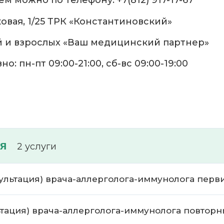
м можно по телефону: +7(812) 917-17-67
овая, 1/25 ТРК «Константиновский»
й и взрослых «Ваш медицинский партнер»
: пн-пт 09:00-21:00, сб-вс 09:00-19:00
я
2 услуги
онсультация) врача-аллерголога-иммунолога пер
льтация) врача-аллерголога-иммунолога повтор