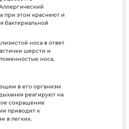
. Аллергический
а при этом краснеют и
ся бактериальной
лизистой носа в ответ
частички шерсти и
аложенностью носа,
ющим в его организм
 дыхания реагируют на
зкое сокращение
ия приводит к
и в легких.