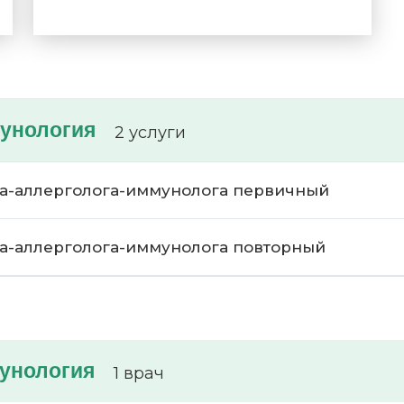
мунология
2 услуги
ача-аллерголога-иммунолога первичный
ача-аллерголога-иммунолога повторный
мунология
1 врач