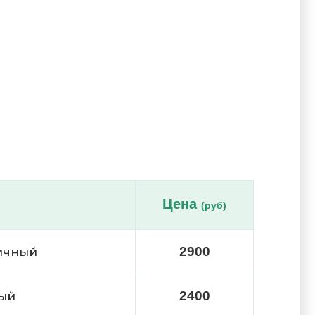
Цена
(руб)
2900
вичный
2400
ный