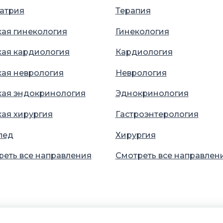
атрия
Терапия
кая гинекология
Гинекология
кая кардиология
Кардиология
кая неврология
Неврология
кая эндокринология
Эднокринология
кая хирургия
Гастроэнтерология
пед
Хирургия
реть все направления
Смотреть все направлен