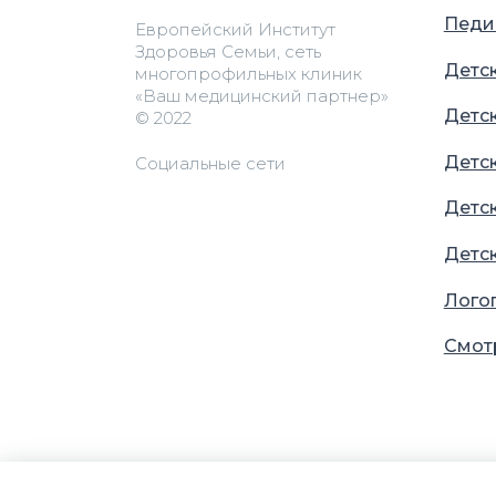
Педи
Европейский Институт
Здоровья Семьи, сеть
Детс
многопрофильных клиник
«Ваш медицинский партнер»
Детс
© 2022
Детс
Социальные сети
Детс
Детс
Лого
Смот