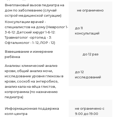
Внеплановый вызов педиатра на
дом по заболеванию (случай
не ограничено
острой медицинской ситуации)
Консультации врачей -
специалистов на дому (Невролог 1-
до 11
3-6-12: Детский хирург 1-6-12:
консультаций
Травматолог -ортопед - 3:
Офтальмолог - 1- 12, ЛОР - 12)
Взвешивание и измерение
до 12 раз
ребёнка
Анализы: клинический анализ
крови, общий анализ мочи,
до 12
исследование уровня глюкозы в
исследований
крови, соскоб на энтеробиоз,
анализ кала на яйца глистов,
копрограмма (по назначению
педиатра)
Информационная поддержка
не ограничено с
колл-центра
9.00 до 19.00