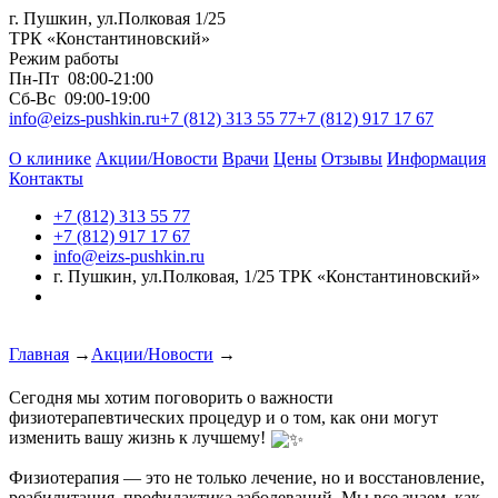
г. Пушкин, ул.Полковая 1/25
ТРК «Константиновский»
Режим работы
Пн-Пт
08:00-21:00
Сб-Вс
09:00-19:00
info@eizs-pushkin.ru
+7 (812) 313 55 77
+7 (812) 917 17 67
О клинике
Акции/Новости
Врачи
Цены
Отзывы
Информация
Контакты
+7 (812) 313 55 77
+7 (812) 917 17 67
info@eizs-pushkin.ru
г. Пушкин, ул.Полковая, 1/25 ТРК «Константиновский»
Главная
→
Акции/Новости
→
Сегодня мы хотим поговорить о важности
физиотерапевтических процедур и о том, как они могут
изменить вашу жизнь к лучшему!
Физиотерапия — это не только лечение, но и восстановление,
реабилитация, профилактика заболеваний. Мы все знаем, как